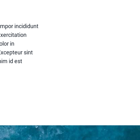
empor incididunt
xercitation
lor in
Excepteur sint
nim id est