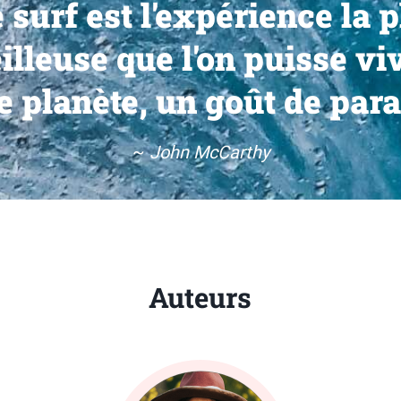
 surf est l'expérience la 
lleuse que l'on puisse vi
e planète, un goût de para
~
John McCarthy
Auteurs