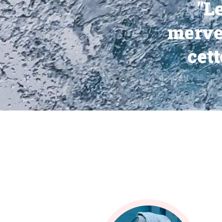
"Le
mervei
cett