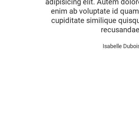
adipisicing elit. Autem dolo
enim ab voluptate id qua
cupiditate similique quisq
recusandae
Isabelle Duboi