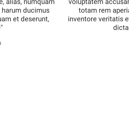
re, alias, numquam
voluptatem accusa
m harum ducimus
totam rem aperi
uam et deserunt,
inventore veritatis 
"
dicta
s