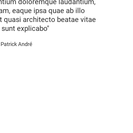
ntium doloremque laudantium,
am, eaque ipsa quae ab illo
et quasi architecto beatae vitae
 sunt explicabo"
Patrick André